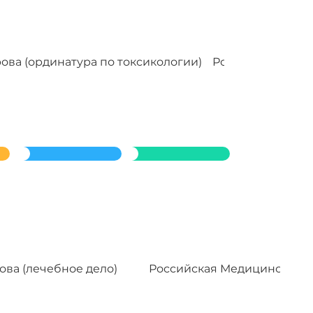
ва (ординатура по токсикологии)
Российский наци
ва (лечебное дело)
Российская Медицинская а