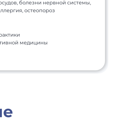
осудов, болезни нервной системы,
аллергия, остеопороз
практики
ративной медицины
че