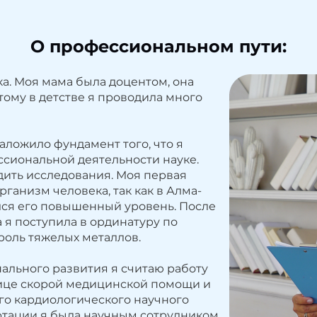
О профессиональном пути:
а. Моя мама была доцентом, она
ому в детстве я проводила много
аложило фундамент того, что я
ссиональной деятельности науке.
одить исследования. Моя первая
рганизм человека, так как в Алма-
ался его повышенный уровень. После
я поступила в ординатуру по
роль тяжелых металлов.
льного развития я считаю работу
ице скорой медицинской помощи и
го кардиологического научного
ертации я была научным сотрудником