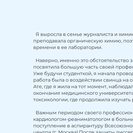
Я выросла в семье журналиста и химик
преподавала органическую химию, поэт
времени в ее лаборатории.
Наверно, именно это обстоятельство з
посвятила большую часть своей профе
Уже будучи студенткой, я начала пров
работа была о воздействии свинца на о
Ате, где я жила на тот момент, наблюд
окончания медицинского университета 
токсикологии, где продолжила изучать 
Важным периодом своего профессиона
кардиологом-реаниматологом в больн
поступление в аспирантуру Всесоюзно
центра (г .Москва).После защиты дисс