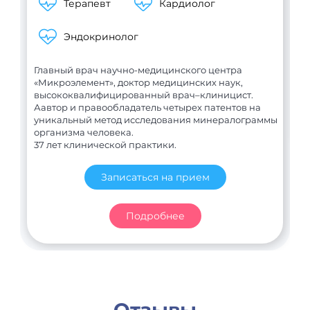
Терапевт
Кардиолог
В
Эндокринолог
С
В
Главный врач научно-медицинского центра
«Микроэлемент», доктор медицинских наук,
высококвалифицированный врач–клиницист.
Аавтор и правообладатель четырех патентов на
уникальный метод исследования минералограммы
организма человека.
37 лет клинической практики.
Записаться на прием
Подробнее
Отзывы