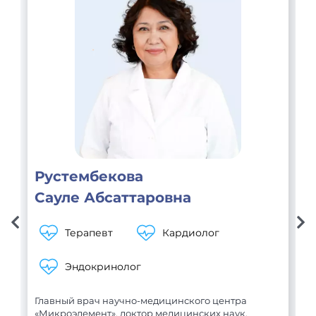
Рустембекова
Сауле Абсаттаровна
Терапевт
Кардиолог
В
Эндокринолог
С
В
Главный врач научно-медицинского центра
«Микроэлемент», доктор медицинских наук,