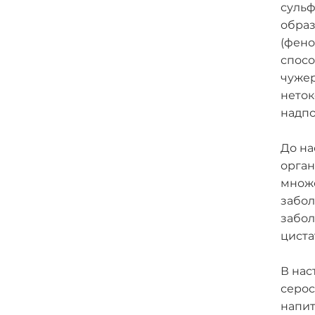
сульф
образ
(фено
спосо
чужер
неток
надпо
До на
орган
множе
забол
забол
циста
В нас
серос
напит