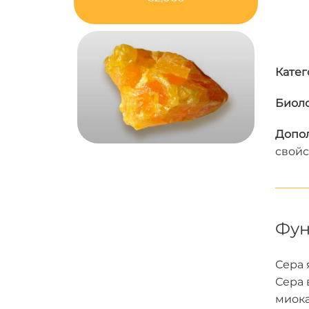
Катег
Биоло
Допол
свойс
Фун
Сера 
Сера 
миока