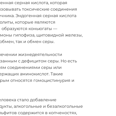
енная серная кислота, которая
изовывать токсические соединения
ечника. Эндогенная серная кислота
олиты, которые являются
я образуются коньюгаты —
ормоны гипофиза, щитовидной железы,
бмен, так и обмен серы.
спечении жизнедеятельности
язанным с дефицитом серы. Но есть
иям соединениями серы или
ержащих аминокислот. Такие
орым относятся гомоцистинурия и
еловека стало добавление
дукты, алкогольные и безалкогольные
льфитов содержится в копченостях,