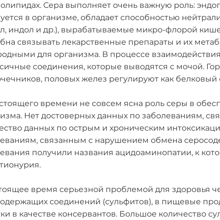
олипидах. Сера выполняет очень важную роль: эндог
уется в организме, обладает способностью нейтрал
л, индол и др.), вырабатываемые микро-флорой киш
бна связывать лекарственные препараты и их метаб
одными для организма. В процессе взаимодействи
сичные соединения, которые выводятся с мочой. Г
чечников, половых желез регулируют как белковый о
стоящего времени не совсем ясна роль серы в обе
изма. Нет достоверных данных по заболеваниям, св
ство данных по острым и хроническим интоксикац
еваниям, связанным с нарушением обмена серосод
евания получили названия ацидоаминопатии, к кот
тионурия.
тоящее время серьезной проблемой для здоровья ч
одержащих соединений (сульфитов), в пищевые про
ки в качестве консервантов. Большое количество су