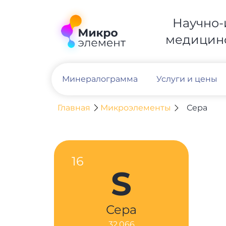
Научно-
медицинс
Минералограмма
Услуги и цены
Главная
Микроэлементы
Сера
16
S
Сера
32,066