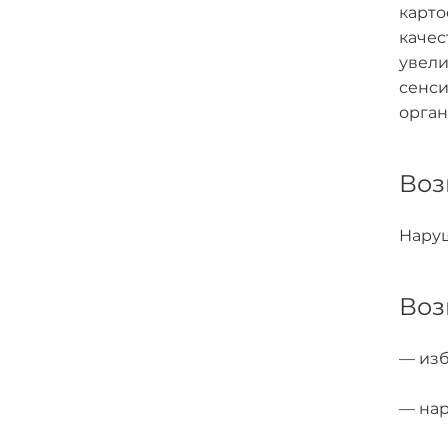
карто
качес
увели
сенси
орган
Воз
Наруш
Воз
— изб
— нар