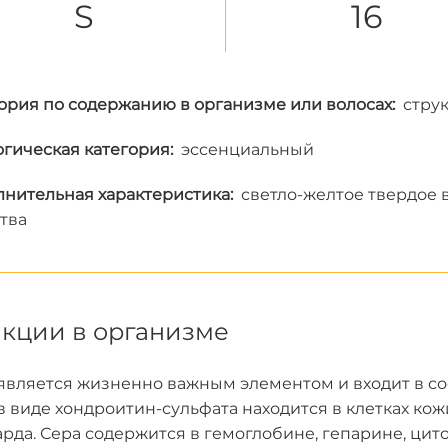
S
16
ория по содержанию в организме или волосах:
стру
гическая категория:
эссенциальный
нительная характеристика:
светло-желтое твердое 
тва
кции в организме
является жизненно важным элементом и входит в сос
в виде хондроитин-сульфата находится в клетках кожи,
рда. Сера содержится в гемоглобине, гепарине, цито